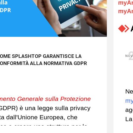
OME SPLASHTOP GARANTISCE LA
NOV
ONFORMITÀ ALLA NORMATIVA GDPR
Ne
ento Generale sulla Protezione
my
GDPR) è una legge sulla privacy
ag
a dall'Unione Europea, che
La
ce a creare una struttura per la
nu