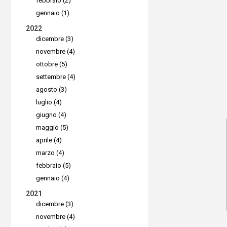
febbraio (2)
Caratte
avvale di
gennaio (1)
a gestire 
Supremo M
2022
sia inter
dicembre (3)
remoto in
novembre (4)
•
Formazi
utenti po
ottobre (5)
Splashtop
dispositi
settembre (4)
completa 
fossero s
agosto (3)
che compr
semplice 
luglio (4)
giugno (4)
conformit
data, l’u
maggio (5)
rispettar
accesso
a
aprile (4)
quotidian
con qualu
marzo (4)
compatibi
febbraio (5)
Perché
gennaio (4)
successi
2021
In un'era 
dicembre (3)
Vantag
considera
novembre (4)