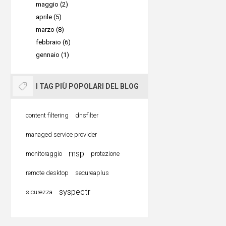
maggio (2)
esigenze 
●
Assiste
aprile (5)
utilizzar
marzo (8)
Per saper
febbraio (6)
fornire a
gennaio (1)
clienti.
●
Risoluz
I TAG PIÙ POPOLARI DEL BLOG
possono u
per risolv
content filtering
dnsfilter
Android d
managed service provider
presso la 
msp
●
Gestione
monitoraggio
protezione
amministr
remote desktop
secureaplus
Supremo M
syspectr
sicurezza
dispositi
per instal