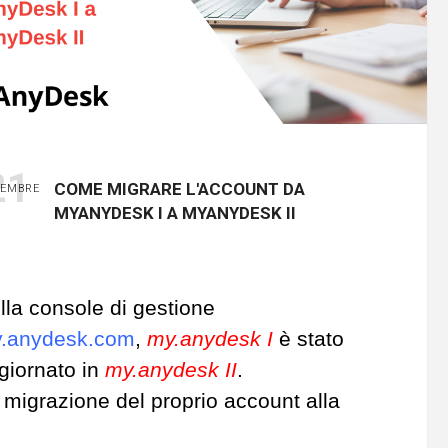
21
COME MIGRARE L'ACCOUNT DA
EMBRE
MYANYDESK I A MYANYDESK II
lla console di gestione
.anydesk.com
,
my.anydesk I
è stato
giornato in
my.anydesk II
.
 migrazione del proprio account alla
ova versione richiede pochi minuti e
non