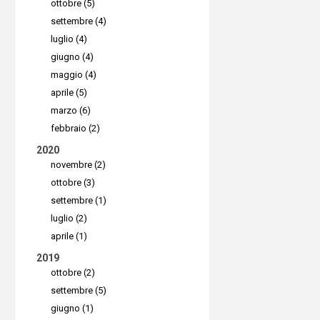
hanno bis
Supremo M
ottobre (5)
settembre (4)
fatto che
vantaggi:
luglio (4)
remoto sia
●
Facilità
giugno (4)
che per i 
usare. Bas
maggio (4)
rispetto 
Android e
aprile (5)
Scegliere
marzo (6)
del dispos
febbraio (2)
con un fo
utilizza 
2020
complessi
che da ap
novembre (2)
dati e si
●
Sicurez
ottobre (3)
sicuro. È 
settembre (1)
utilizza la
luglio (2)
della sicu
dati trasm
aprile (1)
nel panor
2019
Prova i p
Casi d
ottobre (2)
per 14 gio
settembre (5)
Supremo 
giugno (1)
aziende s
utilizzato