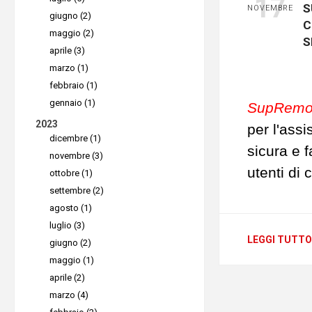
17
S
NOVEMBRE
giugno (2)
sicurezza
C
maggio (2)
trasmissi
S
aprile (3)
•
Governa
marzo (1)
e mappa t
febbraio (1)
gennaio (1)
identifica
SupRemo 
2023
i fornitori
per l'assi
dicembre (1)
firmare ac
sicura e 
novembre (3)
(DPA) per
utenti di 
ottobre (1)
la confor
settembre (2)
dispositi
agosto (1)
•
Politich
Mac, o da 
luglio (3)
cookie di
Tecnici e
LEGGI TUTTO
giugno (2)
requisiti 
assistenz
maggio (1)
degli uten
in qualsi
aprile (2)
marzo (4)
•
Procedu