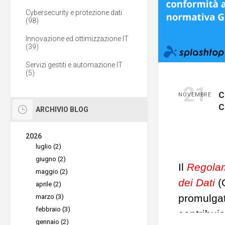
Cybersecurity e protezione dati
(98)
Innovazione ed ottimizzazione IT
(39)
Servizi gestiti e automazione IT
(5)
21
C
NOVEMBRE
C
ARCHIVIO BLOG
2026
luglio (2)
giugno (2)
Il
Regolam
maggio (2)
dei Dati
(
aprile (2)
promulgat
marzo (3)
febbraio (3)
contribuis
gennaio (2)