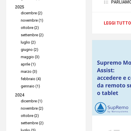
gestione d
PARLIAMO D
2025
parte del
dicembre (2)
riguarda i
novembre (1)
LEGGI TUTTO
ottobre (2)
Splashto
settembre (2)
garantend
luglio (2)
utente
.
giugno (2)
maggio (3)
Rispet
aprile (1)
marzo (3)
Splashtop
febbraio (4)
garantire 
gennaio (1)
conforme
2024
dicembre (1)
•
Protezio
novembre (2)
ed elabor
ottobre (2)
per fornire
settembre (2)
dati sono 
luglio (5)