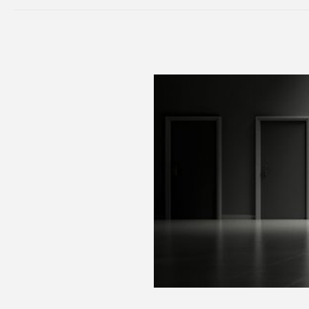
o configu
Conclu
Supremo M
ideale
per
di dispor
remota se
gestire i 
Supremo M
rendere i
operativi
intercorr
dell’app a
può contro