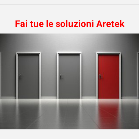
rare le impostazioni.
Fai tue le soluzioni Aretek
sioni
obile Assist è la
soluzione
 tutti coloro che hanno necessità
re di un’applicazione di assistenza
mplice, potente ed efficace,
per
dispositivi Android a distanza
.
obile Assist permette di
 dispositivi immediatamente
, riducendo al minimo il tempo che
e dal momento dell’installazione
ll’istante in cui l’amministratore IT
llare il dispositivo Android dalla