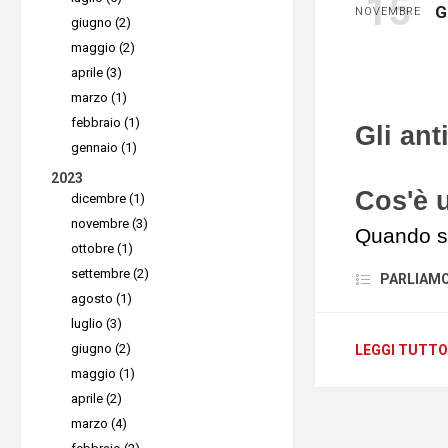
15
G
NOVEMBRE
giugno (2)
Black 
maggio (2)
aprile (3)
La quanti
marzo (1)
questo im
febbraio (1)
Gli ant
aumenta d
gennaio (1)
criminali i
2023
Cos'è u
dicembre (1)
per truffa
novembre (3)
Quando si
sempre più
ottobre (1)
antivirus
Tra le mi
settembre (2)
PARLIAMO D
file come 
agosto (1)
troviamo:
luglio (3)
consider
Gli
at
giugno (2)
LEGGI TUTTO
affidabil
maggio (1)
malcap
realtà non 
aprile (2)
dal cr
blocca, l
marzo (4)
per un