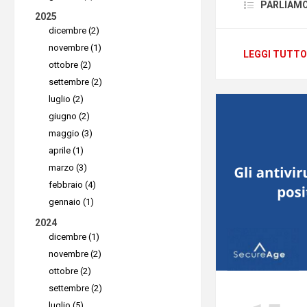
Il Black F
PARLIAMO D
2025
“venerdì 
dicembre (2)
sconti e 
novembre (1)
LEGGI TUTTO
periodo de
ottobre (2)
settembre (2)
Si ipotizz
luglio (2)
un aument
giugno (2)
poiché i 
maggio (3)
vendite da
aprile (1)
marzo (3)
che sta a
febbraio (4)
increment
gennaio (1)
Il fenomen
2024
Uniti, gra
dicembre (1)
novembre (2)
diffuso r
ottobre (2)
poi espand
settembre (2)
compresa
luglio (5)