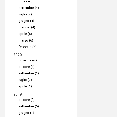
ottobre (5)
conte
utiliz
settembre (4)
reindi
proteg
luglio (4)
giugno (4)
fraudo
vengon
maggio (4)
Pacche
aprile (5)
conte
Cosa fa
marzo (6)
febbraio (2)
Attiva
minacc
2020
softwa
novembre (2)
Friday
ottobre (3)
Questo ti
settembre (1)
Come c
tattiche t
luglio (2)
“falso 
aprile (1)
particola
2019
Friday.
Quando ci
ottobre (2)
L’obiettiv
positivo” 
settembre (5)
ottenere l
sia effett
giugno (1)