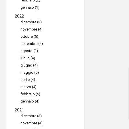
cancella 
febbraio (2)
di ind
gennaio (1)
Tutti gli 
sensib
2022
positivi e
dicembre (3)
identi
programma
novembre (4)
carte 
basati sul
ottobre (5)
Il
Clou
settembre (4)
Artificiale
agosto (3)
dell'a
luglio (4)
l'acco
Le cau
giugno (4)
un'or
maggio (5)
generar
dirott
aprile (4)
Ci sono 
marzo (4)
condur
generare i
febbraio (5)
non au
gennaio (4)
Applic
Il
malv
2021
siste
dicembre (3)
caratt
novembre (4)
spesso
Compi