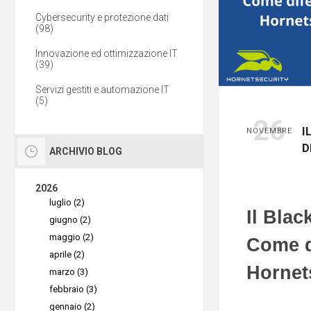
Cybersecurity e protezione dati
(98)
Innovazione ed ottimizzazione IT
(39)
Servizi gestiti e automazione IT
(5)
26
I
NOVEMBRE
D
ARCHIVIO BLOG
2026
luglio (2)
Il Blac
giugno (2)
maggio (2)
Come d
aprile (2)
Hornet
marzo (3)
febbraio (3)
gennaio (2)