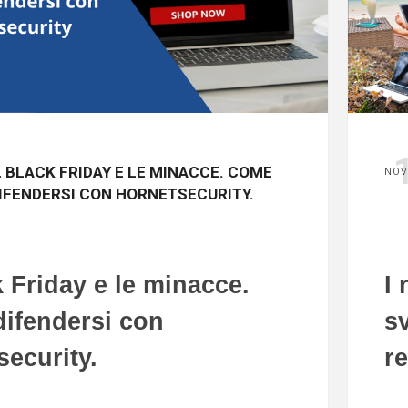
L BLACK FRIDAY E LE MINACCE. COME
NOV
IFENDERSI CON HORNETSECURITY.
k Friday e le minacce.
I 
ifendersi con
sv
security.
r