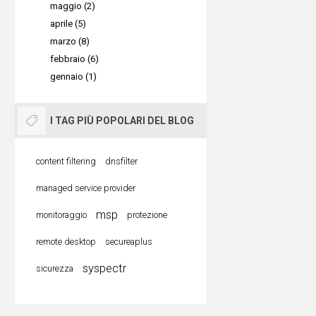
maggio (2)
malcapita
minacce e
aprile (5)
essere Pa
possibilit
marzo (8)
o qualsias
febbraio (6)
Sottop
fine di ru
gennaio (1)
antivi
Pertanto,
Sottop
propria a
I TAG PIÙ POPOLARI DEL BLOG
offre 
alcuni con
gratui
informatic
content filtering
dnsfilter
antivi
Evitare di
managed service provider
shopping
msp
monitoraggio
protezione
Usare il W
Come r
remote desktop
secureaplus
delle migl
“falsi 
syspectr
sicurezza
rappresen
Quando si 
poiché un
dannoso, 