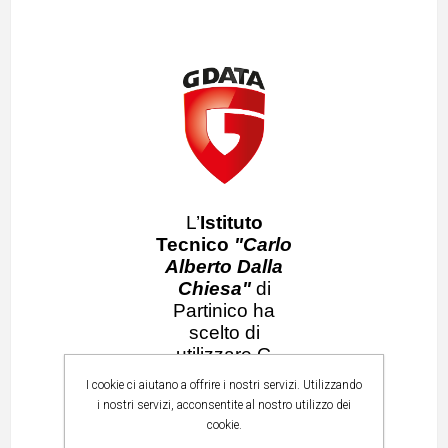
L’
Istituto
Tecnico
"Carlo
Alberto Dalla
Chiesa"
di
Partinico ha
scelto di
utilizzare G
DATA Endpoint
I cookie ci aiutano a offrire i nostri servizi. Utilizzando
Protection
i nostri servizi, acconsentite al nostro utilizzo dei
Business come
cookie.
strumento per la