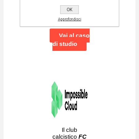
protezione di tutti
OK
i dispositivi
dell’Istituto
Approfondisci
Vai al caso
di studio
Il club
calcistico
FC