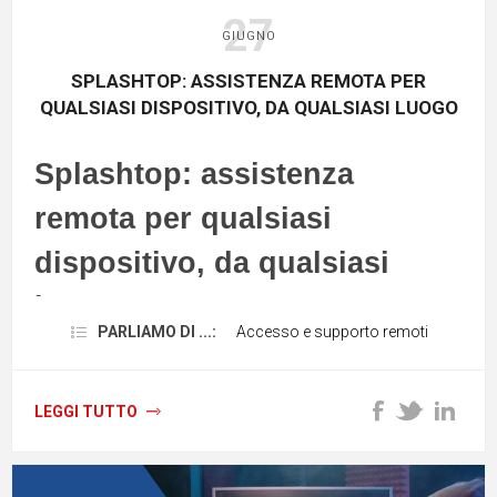
27
GIUGNO
SPLASHTOP: ASSISTENZA REMOTA PER
QUALSIASI DISPOSITIVO, DA QUALSIASI LUOGO
Splashtop: assistenza
remota per qualsiasi
dispositivo, da qualsiasi
luogo
PARLIAMO DI ...:
Accesso e supporto remoti
L'assistenza remota è il processo con
cui i team IT possono
accedere a un
dispositivo da un'altra postazione
per
LEGGI TUTTO
risolvere potenziali problemi come il
blocco, la rimozione di malware o