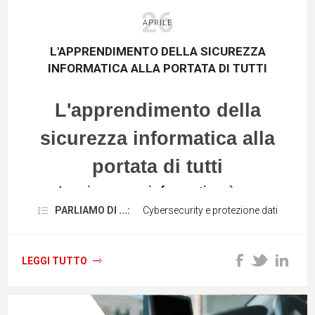
26
APRILE
L'APPRENDIMENTO DELLA SICUREZZA
INFORMATICA ALLA PORTATA DI TUTTI
L'apprendimento della
sicurezza informatica alla
portata di tutti
La sicurezza informatica è un
argomento tecnico complesso che molti
PARLIAMO DI ...:
Cybersecurity e protezione dati
utenti trovano difficile da comprendere,
portandoli, molto spesso, a
trascurare la
LEGGI TUTTO
protezione della propria identità digitale
.
È per questo che la sicurezza