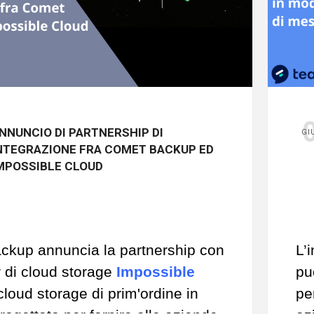
NNUNCIO DI PARTNERSHIP DI
GI
NTEGRAZIONE FRA COMET BACKUP ED
MPOSSIBLE CLOUD
kup annuncia la partnership con
L’
r di cloud storage
Impossible
pu
l cloud storage di prim'ordine in
pe