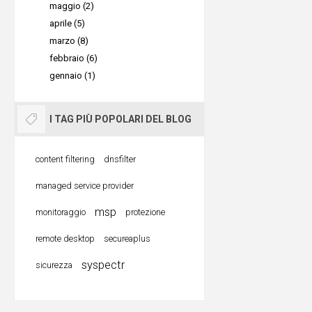
maggio (2)
prezzo. Gr
aprile (5)
per-use
",
marzo (8)
Impossibl
febbraio (6)
dei prezz
gennaio (1)
archiviare
convenien
I TAG PIÙ POPOLARI DEL BLOG
content filtering
dnsfilter
Comet B
managed service provider
rapido e s
msp
monitoraggio
protezione
aziende d
aziende di
remote desktop
secureaplus
garantire 
syspectr
sicurezza
prevenzio