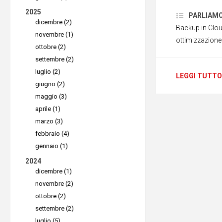
Europa, p
2025
un'
archivi
PARLIAMO D
dicembre (2)
Backup in Clou
ed
econo
novembre (1)
ottimizzazione
ottobre (2)
Tutto q
settembre (2)
luglio (2)
LEGGI TUTTO
su Imp
giugno (2)
maggio (3)
Essendo u
aprile (1)
Impossibl
marzo (3)
fornitori 
febbraio (4)
GDPR
. T
gennaio (1)
sicuro pr
2024
dicembre (1)
centri dat
novembre (2)
ISO, elimi
ottobre (2)
investime
settembre (2)
dell'archi
luglio (5)