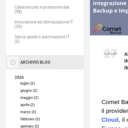
Cybersecurity e protezione dati
(98)
Innovazione ed ottimizzazione IT
(39)
Servizi gestiti e automazione IT
(5)
27
A
GIUGNO
I
ARCHIVIO BLOG
I
2026
luglio (2)
giugno (2)
maggio (2)
Comet Bac
aprile (2)
il provide
marzo (3)
Cloud
, i
febbraio (3)
gennaio (2)