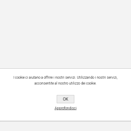
te di utilizzare la
funzionalità
possible Cloud per il supporto
C
i finali, nonché l'API dei partner
l'
SP che desiderano iniziare a
MI
 lo storage di Impossible Cloud.
Me
ob
degli oggetti per
l'i
ere i dati dal
di
I cookie ci aiutano a offrire i nostri servizi. Utilizzando i nostri servizi,
mware
Qu
acconsentite al nostro utilizzo dei cookie.
co
grande
OK
di
tica di
Approfondisci
co
le Cloud
Si
azione di
tr
ck per la