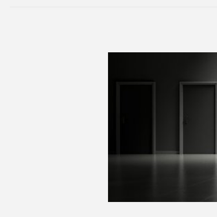
Per sap
Impossib
la confor
proteggen
dati di b
Per
Im