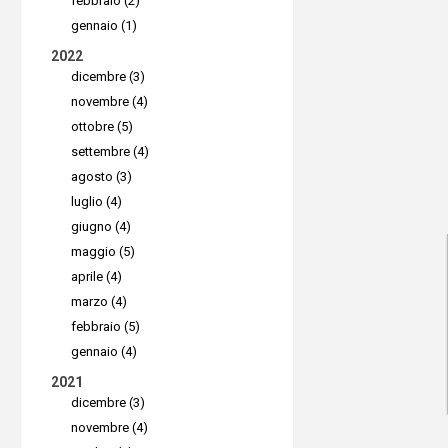
febbraio (2)
Ciò permet
gennaio (1)
IAM
di Im
2022
dicembre (3)
agli utent
novembre (4)
per gli M
ottobre (5)
rivendere
settembre (4)
agosto (3)
Blocco 
luglio (4)
giugno (4)
protegg
maggio (5)
aprile (4)
ranso
marzo (4)
Un'altra 
febbraio (5)
caratteris
gennaio (4)
Impossib
2021
dicembre (3)
è l'integr
novembre (4)
Object Lo