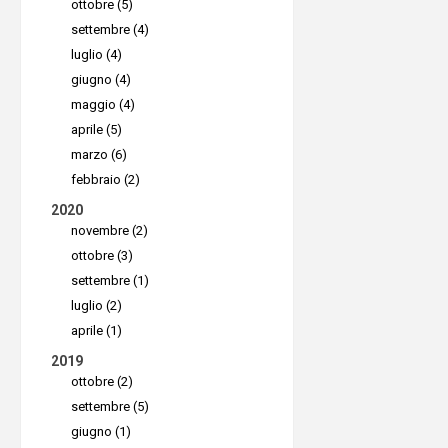
ottobre (5)
creazione
settembre (4)
backup
luglio (4)
giugno (4)
immutabil
maggio (4)
consente d
aprile (5)
immutabile
marzo (6)
ma non po
febbraio (2)
cancellat
2020
novembre (2)
contro gl
ottobre (3)
garantend
settembre (1)
dati archi
luglio (2)
aprile (1)
Rispar
2019
ottobre (2)
Un altro 
settembre (5)
Cloud comp
giugno (1)