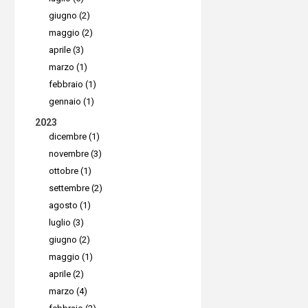
giugno (2)
Inoltre, l
maggio (2)
protezion
aprile (3)
storage il
marzo (1)
100%
. L
febbraio (1)
gennaio (1)
i signific
2023
Impossibl
dicembre (1)
aziende c
novembre (3)
proprie ca
ottobre (1)
settembre (2)
agosto (1)
Come f
luglio (3)
L'integra
giugno (2)
Impossibl
maggio (1)
aprile (2)
Impossibl
marzo (4)
storage.