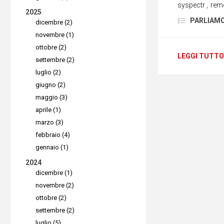
syspectr
,
rem
Siete in 
2025
PARLIAMO D
dicembre (2)
in treno o
novembre (1)
uno dei vo
ottobre (2)
che il lor
LEGGI TUTTO
settembre (2)
un aggior
luglio (2)
giugno (2)
fatturazi
maggio (3)
scadenze.
aprile (1)
accendere
marzo (3)
fare?
febbraio (4)
gennaio (1)
Il Modul
2024
Riflettet
dicembre (1)
da qualche
novembre (2)
tutti sul
ottobre (2)
settembre (2)
soluzione
luglio (5)