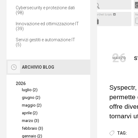
Cybersecurity e protezione dati
(98)
Innovazione ed ottimizzazione IT
(39)
Servizi gestiti e automazione IT
(5)
26
S
MARZO
ARCHIVIO BLOG
2026
Syspectr,
luglio (2)
permette d
giugno (2)
maggio (2)
offre div
aprile (2)
tornarvi 
marzo (3)
aspettate
febbraio (3)
TAG:
Scenario
gennaio (2)