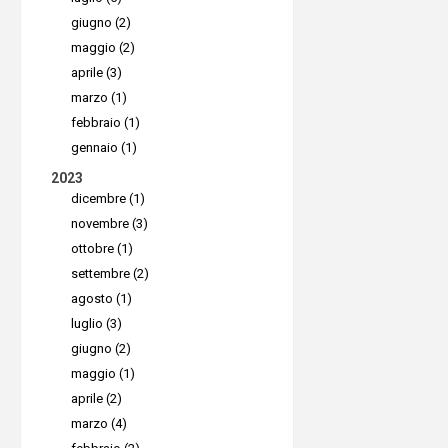
Aprite il
giugno (2)
accedete 
maggio (2)
remote de
aprile (3)
dentro al
marzo (1)
febbraio (1)
user-frie
gennaio (1)
cellulare,
2023
un riavvi
dicembre (1)
l’aggiorn
novembre (3)
ottobre (1)
Vi rendet
settembre (2)
probabilm
agosto (1)
desktop r
luglio (3)
a rinnovar
giugno (2)
maggio (1)
Stay 
aprile (2)
marzo (4)
Per avere