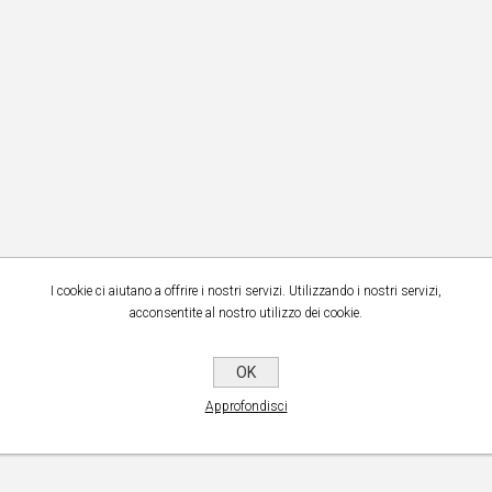
ci coperti da Syspectr vi
mo di partecipare al nostro
del 28 Marzo 2019…
ISCRIVITI ORA
I cookie ci aiutano a offrire i nostri servizi. Utilizzando i nostri servizi,
acconsentite al nostro utilizzo dei cookie.
OK
Approfondisci