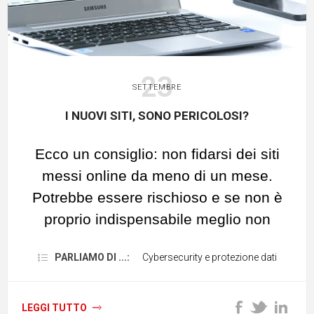
23
SETTEMBRE
I NUOVI SITI, SONO PERICOLOSI?
Ecco un consiglio: non fidarsi dei siti
messi online da meno di un mese.
Potrebbe essere rischioso e se non è
proprio indispensabile meglio non
arrivarci.
PARLIAMO DI ...:
Cybersecurity e protezione dati
La fiducia
Come ci insegnano a nostre spese gli
LEGGI TUTTO
istituti di credito, la fiducia va