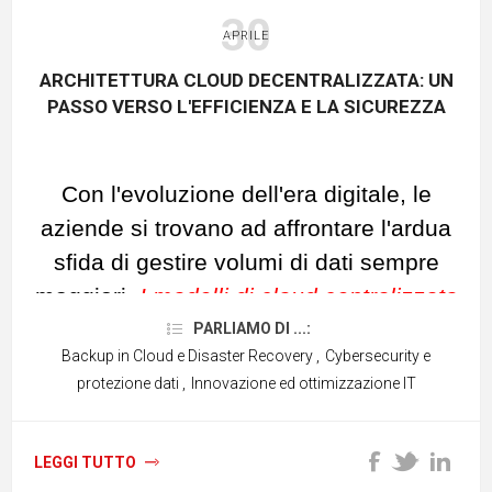
30
APRILE
ARCHITETTURA CLOUD DECENTRALIZZATA: UN
PASSO VERSO L'EFFICIENZA E LA SICUREZZA
Con l'evoluzione dell'era digitale, le
aziende si trovano ad affrontare l'ardua
sfida di gestire volumi di dati sempre
maggiori.
I modelli di cloud centralizzato
non sono più in grado di soddisfare la
PARLIAMO DI ...:
Backup in Cloud e Disaster Recovery
,
Cybersecurity e
crescente domanda di storage
,
protezione dati
,
Innovazione ed ottimizzazione IT
soprattutto in termini di costi, scalabilità
e conformità alle normative.
Questo articolo esplora i vantaggi
LEGGI TUTTO