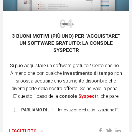
04
FEBBRAIO
3 BUONI MOTIVI (PIÙ UNO) PER “ACQUISTARE”
UN SOFTWARE GRATUITO: LA CONSOLE
SYSPECTR
Si può acquistare un software gratuito? Certo che no…
A meno che con qualche
investimento di tempo
non
si possa acquisire uno strumento disponibile che
diventi parte della nostra offerta. Se ne vale la pena…
E’ questo il caso della
console
Syspectr
, che pare
costruita per fare da strumento di gestione remota di
PARLIAMO DI ...:
Innovazione ed ottimizzazione IT
Avira e che in realtà può fare questo e molto di più. Per
migliorare sempre vi invitiamo a capire come e perché
utilizzarla per soddisfare i vostri clienti, ad esempio per
LEGGI TUTTO