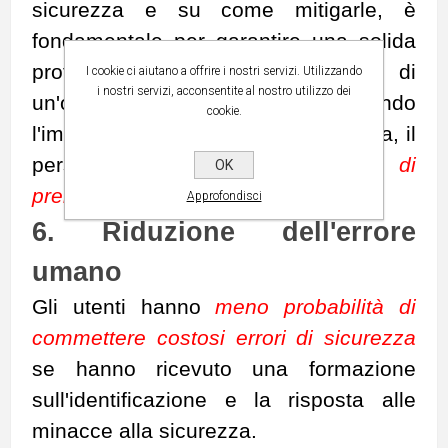
sicurezza e su come mitigarle, è
fondamentale per garantire una solida
protezione informatica all'interno di
I cookie ci aiutano a offrire i nostri servizi. Utilizzando
i nostri servizi, acconsentite al nostro utilizzo dei
un'organizzazione. Infatti, conoscendo
cookie.
l'impatto delle minacce alla sicurezza, il
personale ha
maggiori probabilità di
OK
prendere decisioni migliori
in merito.
Approfondisci
6. Riduzione dell'errore
umano
Gli utenti hanno
meno probabilità di
commettere costosi errori di sicurezza
se hanno ricevuto una formazione
sull'identificazione e la risposta alle
minacce alla sicurezza.