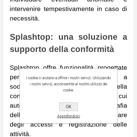
intervenire tempestivamente in caso di
necessità.
Splashtop
: una soluzione a
supporto della conformità
Splashtop offre funzionalità progettate
per aiutare le organizzazioni a
I cookie ci aiutano a offrire i nostri servizi. Utilizzando
i nostri servizi, acconsentite al nostro utilizzo dei
soddisfare i requisiti di sicurezza della
cookie.
conformità SOC 2, tra cui
autenticazione a più fattori, crittografia
OK
delle connessioni, controllo granulare
Approfondisci
degli accessi e registrazione delle
attività.