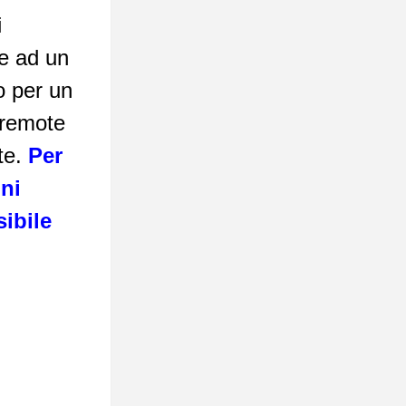
i
e ad un
o per un
 remote
te.
Per
oni
ibile