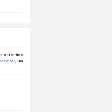
so e il controllo
mo Console
, una