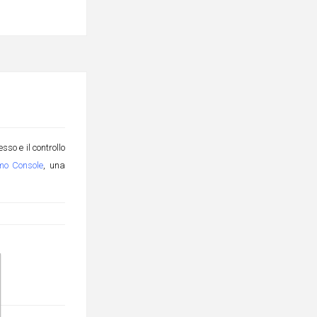
so e il controllo
mo Console
, una