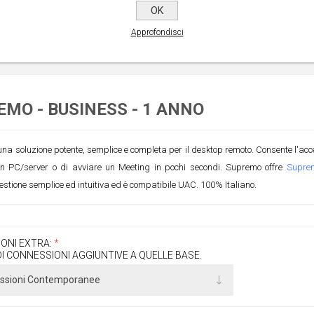
 IVA esclusa
OK
Approfondisci
MO - BUSINESS - 1 ANNO
a soluzione potente, semplice e completa per il desktop remoto. Consente l'acces
un PC/server o di avviare un Meeting in pochi secondi. Supremo offre
Supre
estione semplice ed intuitiva ed è compatibile UAC. 100% Italiano.
ONI EXTRA:
*
I CONNESSIONI AGGIUNTIVE A QUELLE BASE.