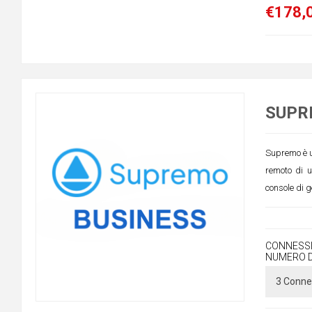
€178,0
SUPRE
Supremo è un
remoto di 
console di g
CONNESSI
NUMERO D