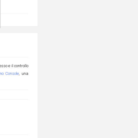
so e il controllo
mo Console
, una