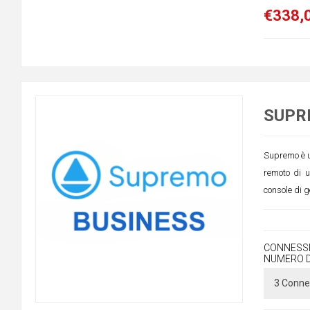
€338,0
SUPRE
Supremo è un
remoto di 
console di g
CONNESSI
NUMERO D