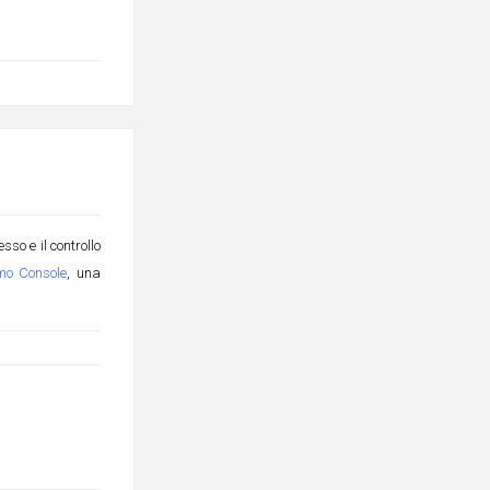
so e il controllo
mo Console
, una