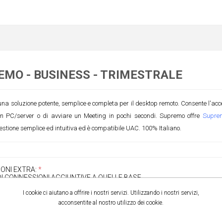
EMO - BUSINESS - TRIMESTRALE
a soluzione potente, semplice e completa per il desktop remoto. Consente l'acces
un PC/server o di avviare un Meeting in pochi secondi. Supremo offre
Supre
estione semplice ed intuitiva ed è compatibile UAC. 100% Italiano.
ONI EXTRA:
*
I CONNESSIONI AGGIUNTIVE A QUELLE BASE.
I cookie ci aiutano a offrire i nostri servizi. Utilizzando i nostri servizi,
acconsentite al nostro utilizzo dei cookie.