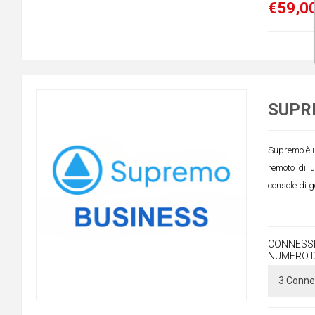
€59,00
SUPRE
Supremo è un
remoto di 
console di g
CONNESSI
NUMERO D