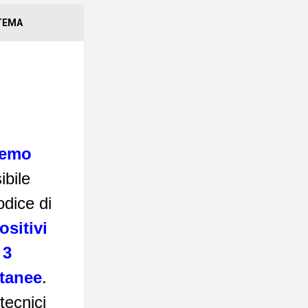
STEMA
remo
ibile
odice di
ositivi
3
tanee
.
tecnici