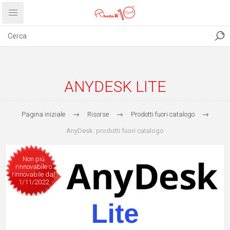
CONTATTI
COMUNICATI
PRIVACY
ABOUT US
ANYDESK LITE
Pagina iniziale
Risorse
Prodotti fuori catalogo
AnyDesk: prodotti fuori catalogo
Non più
rinnovabile o
rinnovabile dal
1/11/2022